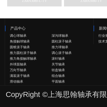
ZARN3080-L-TV
ZARN3080-TV
产品中心
新闻
调心球轴承
深沟球轴承
行业
角接触球轴承
圆柱滚子轴承
技术
圆锥滚子轴承
推力球轴承
推力圆柱滚子轴承
调心滚子轴承
推力角接触球轴承
滚针轴承
外球面轴承
关节轴承
万向节轴承
转盘轴承
满装滚子轴承
组合轴承
滑动轴承
平面轴承
微型轴承
英制轴承
CopyRight ©上海思翰轴承
非标轴承
法兰轴承
陶瓷轴承
不锈钢轴承
塑料轴承
高温轴承