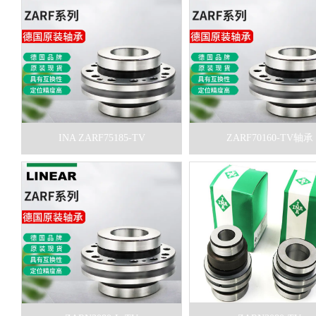
INA ZARF75185-TV
ZARF70160-TV轴承